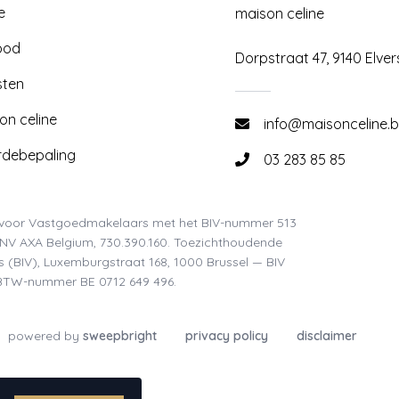
e
maison celine
bod
Dorpstraat 47, 9140 Elver
sten
on celine
info@maisonceline.
debepaling
03 283 85 85
uut voor Vastgoedmakelaars met het BIV-nummer 513
a NV AXA Belgium, 730.390.160. Toezichthoudende
s (BIV), Luxemburgstraat 168, 1000 Brussel — BIV
 BTW-nummer BE 0712 649 496.
powered by
sweepbright
privacy policy
disclaimer