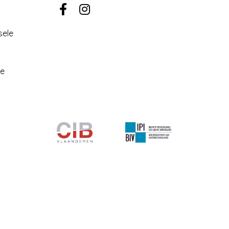
sele
be