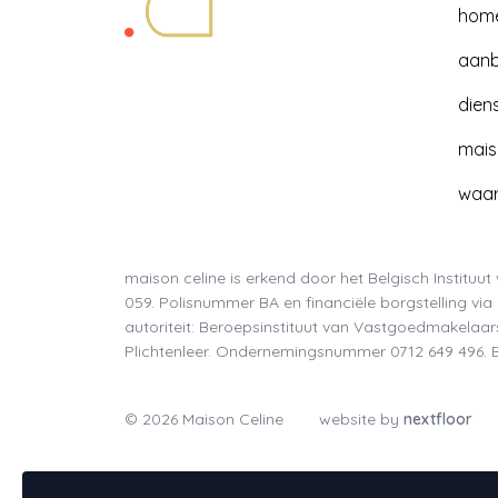
hom
aan
dien
mais
waar
maison celine is erkend door het Belgisch Instit
059. Polisnummer BA en financiële borgstelling vi
autoriteit: Beroepsinstituut van Vastgoedmakelaar
Plichtenleer. Ondernemingsnummer 0712 649 496.
© 2026 Maison Celine
website by
nextfloor